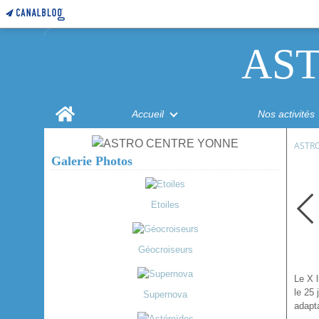
AS
Home
Accueil
Nos activités
ASTR
Galerie Photos
Etoiles
Géocroiseurs
Le X l
le 25
Supernova
adapt