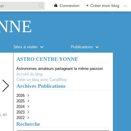
Connexion
+
Créer mon blog
NNE
Sites à visiter
Publications
ASTRO CENTRE YONNE
Astronomes amateurs partageant la même passion
Accueil du blog
Créer un blog avec CanalBlog
Archives Publications
2026
2025
Août
(1)
2024
Juillet
Octobre
(1)
(1)
2023
Juin
Juillet
Juillet
(1)
(1)
(1)
, ici
2022
Mai
Juin
Juin
Octobre
(2)
(2)
(3)
(1)
Recherche
Avril
Mai
Avril
Août
Octobre
(4)
(1)
(1)
(2)
(2)
Mars
Avril
Juin
Septembre
(1)
(1)
(1)
(1)