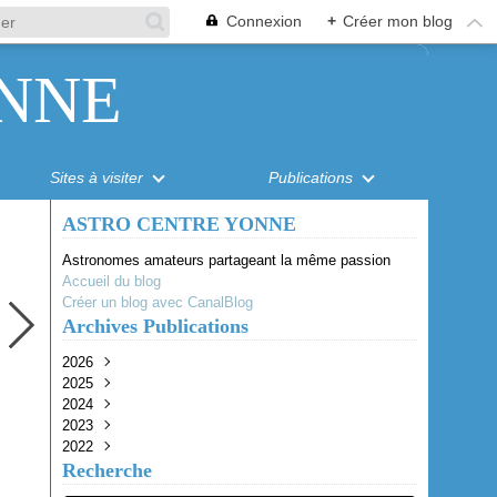
Connexion
+
Créer mon blog
NNE
Sites à visiter
Publications
ASTRO CENTRE YONNE
Astronomes amateurs partageant la même passion
Accueil du blog
Créer un blog avec CanalBlog
Archives Publications
2026
2025
Août
(1)
2024
Juillet
Octobre
(1)
(1)
2023
Juin
Juillet
Juillet
(1)
(1)
(1)
2022
Mai
Juin
Juin
Octobre
(2)
(2)
(3)
(1)
Recherche
Avril
Mai
Avril
Août
Octobre
(4)
(1)
(1)
(2)
(2)
Mars
Avril
Juin
Septembre
(1)
(1)
(1)
(1)