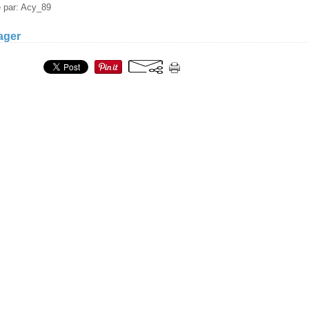
é par: Acy_89
ager