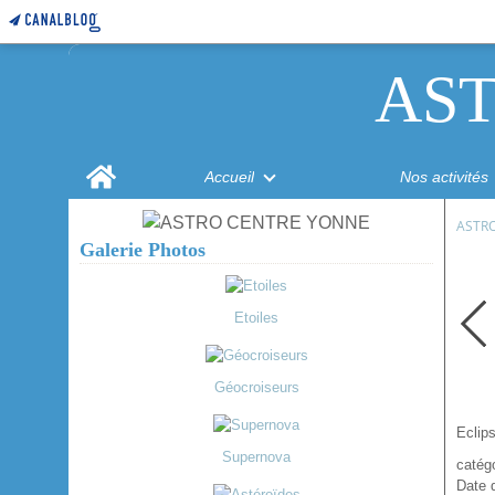
AS
Home
Accueil
Nos activités
ASTR
Galerie Photos
Etoiles
Géocroiseurs
Eclip
Supernova
catégo
Date 