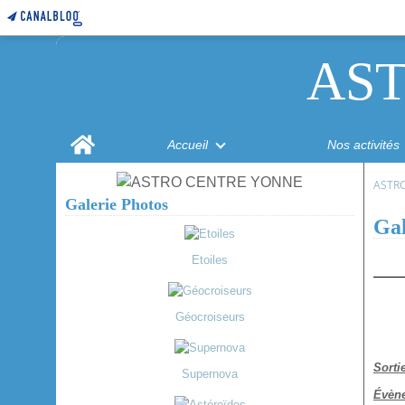
AS
Home
Accueil
Nos activités
ASTR
Galerie Photos
Gal
Etoiles
Géocroiseurs
Sorti
Supernova
Évèn