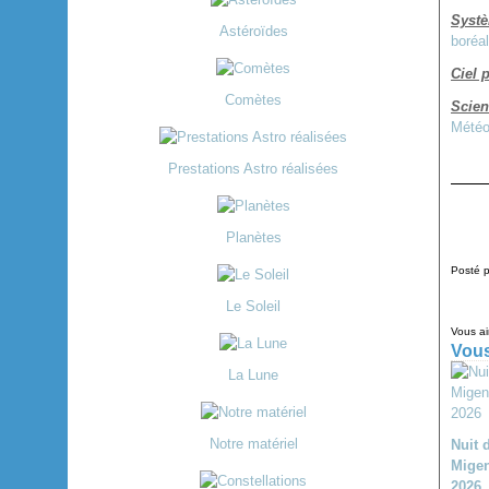
Systè
Astéroïdes
boréa
Ciel 
Comètes
Scien
Météo
Prestations Astro réalisées
Planètes
Posté p
Le Soleil
Vous a
Vous
La Lune
Notre matériel
Nuit 
Migen
2026