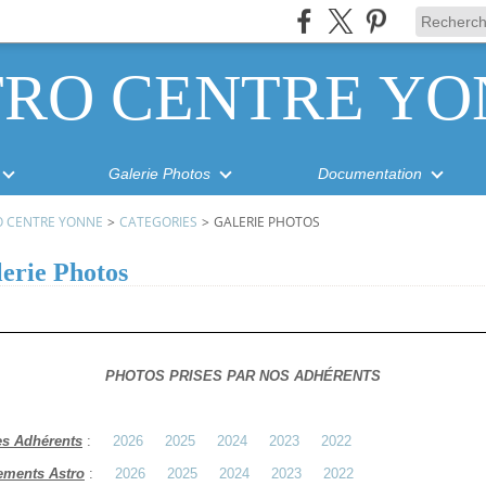
TRO CENTRE YO
Galerie Photos
Documentation
O CENTRE YONNE
>
CATEGORIES
>
GALERIE PHOTOS
erie Photos
PHOTOS PRISES PAR NOS ADHÉRENTS
es Adhérents
:
2026
2025
2024
2023
2022
ements Astro
:
2026
2025
2024
2023
2022