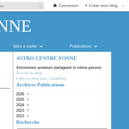
Connexion
+
Créer mon blog
NNE
Sites à visiter
Publications
ASTRO CENTRE YONNE
Astronomes amateurs partageant la même passion
Accueil du blog
Créer un blog avec CanalBlog
Archives Publications
2026
2025
Août
(1)
2024
Juillet
Octobre
(1)
(1)
2023
Juin
Juillet
Juillet
(1)
(1)
(1)
2022
Mai
Juin
Juin
Octobre
(2)
(2)
(3)
(1)
Recherche
Avril
Mai
Avril
Août
Octobre
(4)
(1)
(1)
(2)
(2)
Mars
Avril
Juin
Septembre
(1)
(1)
(1)
(1)