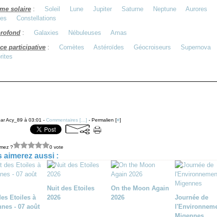
me solaire
:
Soleil
Lune
Jupiter
Saturne
Neptune
Aurores
les
Constellations
profond
:
Galaxies
Nébuleuses
Amas
ce participative
:
Comètes
Astéroïdes
Géocroiseurs
Supernova
rites
ar Acy_89 à 03:01 -
Commentaires [
…
]
- Permalien [
#
]
imez ?
0 vote
 aimerez aussi :
Nuit des Etoiles
On the Moon Again
des Etoiles à
2026
2026
Journée de
nes - 07 août
l'Environneme
Migennes