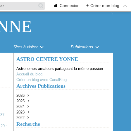
Connexion
+
Créer mon blog
NNE
Sites à visiter
Publications
ASTRO CENTRE YONNE
Astronomes amateurs partageant la même passion
Accueil du blog
Créer un blog avec CanalBlog
Archives Publications
2026
2025
Août
(1)
2024
Juillet
Octobre
(1)
(1)
2023
Juin
Juillet
Juillet
(1)
(1)
(1)
2022
Mai
Juin
Juin
Octobre
(2)
(2)
(3)
(1)
Recherche
Avril
Mai
Avril
Août
Octobre
(4)
(1)
(1)
(2)
(2)
Mars
Avril
Juin
Septembre
(1)
(1)
(1)
(1)