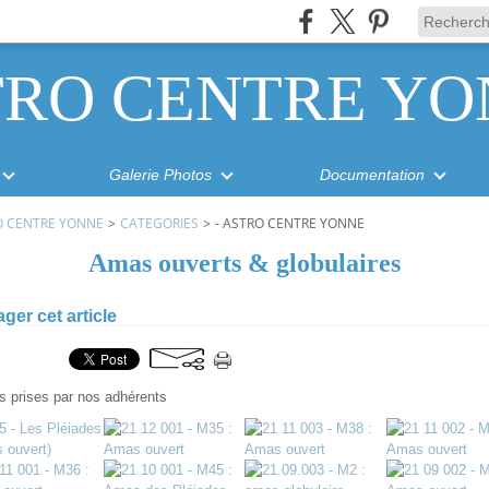
TRO CENTRE YO
Galerie Photos
Documentation
O CENTRE YONNE
>
CATEGORIES
>
- ASTRO CENTRE YONNE
Amas ouverts & globulaires
ager cet article
s prises par nos adhérents