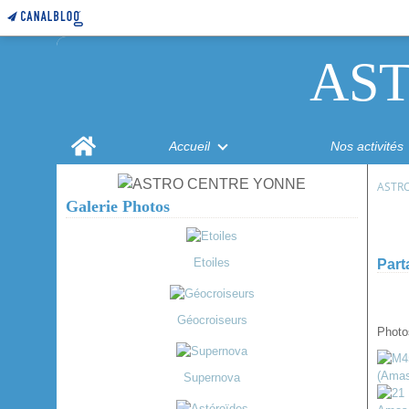
AS
Home
Accueil
Nos activités
ASTR
Galerie Photos
Etoiles
Part
Géocroiseurs
Photo
Supernova