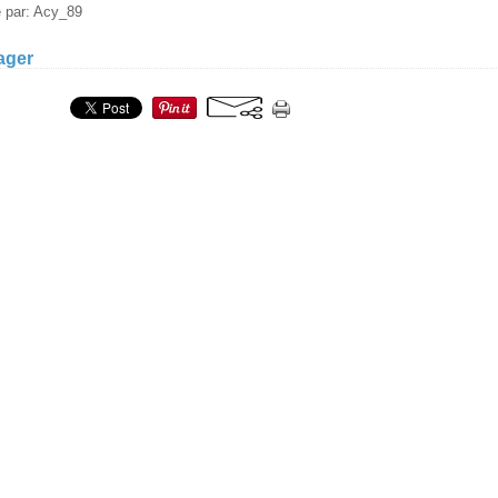
é par: Acy_89
ager