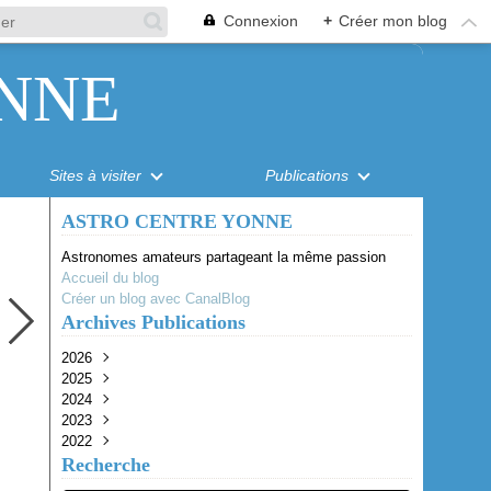
Connexion
+
Créer mon blog
NNE
Sites à visiter
Publications
ASTRO CENTRE YONNE
Astronomes amateurs partageant la même passion
Accueil du blog
Créer un blog avec CanalBlog
Archives Publications
2026
2025
Août
(1)
2024
Juillet
Octobre
(1)
(1)
2023
Juin
Juillet
Juillet
(1)
(1)
(1)
2022
Mai
Juin
Juin
Octobre
(2)
(2)
(3)
(1)
Recherche
Avril
Mai
Avril
Août
Octobre
(4)
(1)
(1)
(2)
(2)
Mars
Avril
Juin
Septembre
(1)
(1)
(1)
(1)