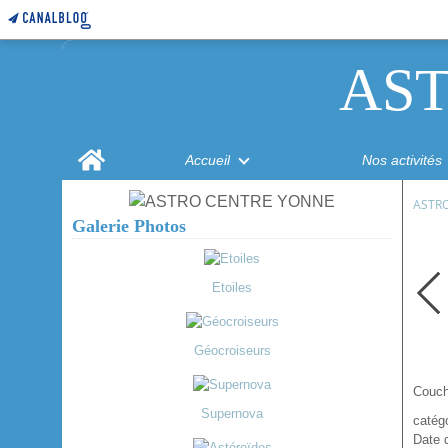
AS
Home
Accueil
Nos activités
ASTR
Galerie Photos
Etoiles
Géocroiseurs
Couch
Supernova
catégo
Date 