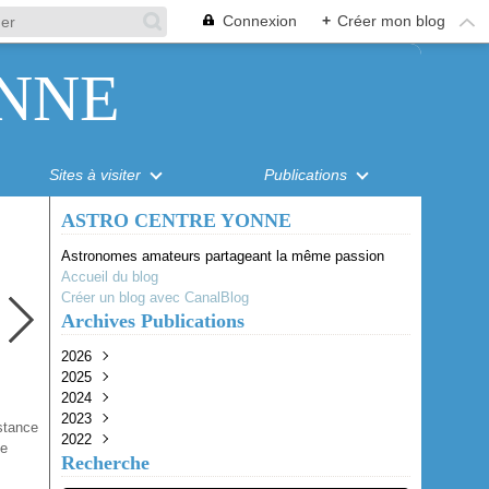
Connexion
+
Créer mon blog
NNE
Sites à visiter
Publications
ASTRO CENTRE YONNE
Astronomes amateurs partageant la même passion
Accueil du blog
Créer un blog avec CanalBlog
Archives Publications
2026
2025
Août
(1)
2024
Juillet
Octobre
(1)
(1)
2023
Juin
Juillet
Juillet
(1)
(1)
(1)
stance
2022
Mai
Juin
Juin
Octobre
(2)
(2)
(3)
(1)
de
Recherche
Avril
Mai
Avril
Août
Octobre
(4)
(1)
(1)
(2)
(2)
Mars
Avril
Juin
Septembre
(1)
(1)
(1)
(1)