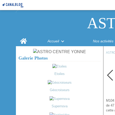
AS
Home
Accueil
Nos activités
ASTR
Galerie Photos
Etoiles
Géocroiseurs
M104 
de 47 
Supernova
cette